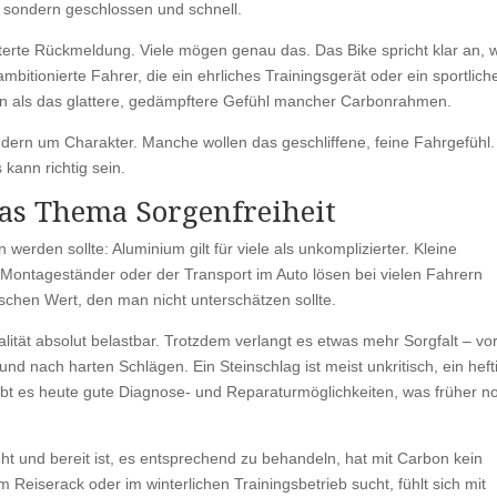
n, sondern geschlossen und schnell.
filterte Rückmeldung. Viele mögen genau das. Das Bike spricht klar an, w
mbitionierte Fahrer, die ein ehrliches Trainingsgerät oder ein sportlich
ein als das glattere, gedämpftere Gefühl mancher Carbonrahmen.
ndern um Charakter. Manche wollen das geschliffene, feine Fahrgefühl.
kann richtig sein.
das Thema Sorgenfreiheit
erden sollte: Aluminium gilt für viele als unkomplizierter. Kleine
Montageständer oder der Transport im Auto lösen bei vielen Fahrern
schen Wert, den man nicht unterschätzen sollte.
alität absolut belastbar. Trotzdem verlangt es etwas mehr Sorgfalt – vo
 nach harten Schlägen. Ein Steinschlag ist meist unkritisch, ein heft
gibt es heute gute Diagnose- und Reparaturmöglichkeiten, was früher n
t und bereit ist, es entsprechend zu behandeln, hat mit Carbon kein
 Reiserack oder im winterlichen Trainingsbetrieb sucht, fühlt sich mit