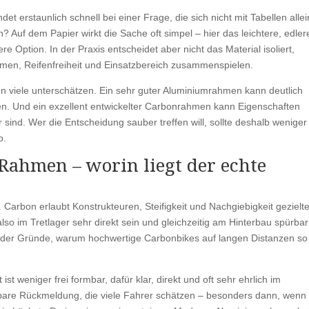
t erstaunlich schnell bei einer Frage, die sich nicht mit Tabellen allei
 Auf dem Papier wirkt die Sache oft simpel – hier das leichtere, edler
ere Option. In der Praxis entscheidet aber nicht das Material isoliert,
en, Reifenfreiheit und Einsatzbereich zusammenspielen.
 viele unterschätzen. Ein sehr guter Aluminiumrahmen kann deutlich
en. Und ein exzellent entwickelter Carbonrahmen kann Eigenschaften
 sind. Wer die Entscheidung sauber treffen will, sollte deshalb weniger 
p.
ahmen – worin liegt der echte
 Carbon erlaubt Konstrukteuren, Steifigkeit und Nachgiebigkeit gezielte
o im Tretlager sehr direkt sein und gleichzeitig am Hinterbau spürbar
r der Gründe, warum hochwertige Carbonbikes auf langen Distanzen so
ist weniger frei formbar, dafür klar, direkt und oft sehr ehrlich im
bare Rückmeldung, die viele Fahrer schätzen – besonders dann, wenn 