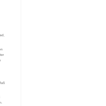
ad,
en
ter
u
 Maß
i
n.