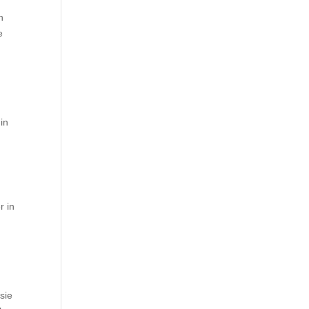
n
e
in
r in
sie