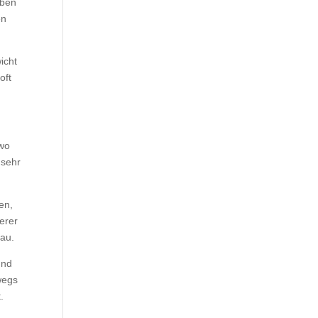
aben
en
icht
oft
 wo
 sehr
en,
rerer
bau.
und
wegs
.