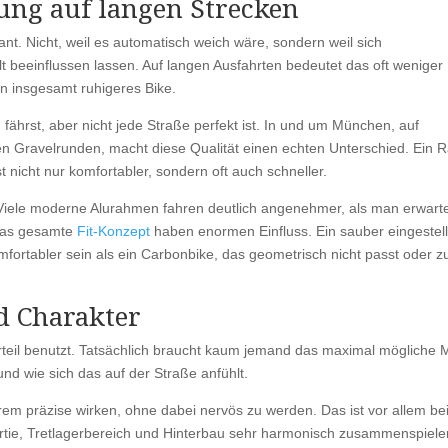
ng auf langen Strecken
sant. Nicht, weil es automatisch weich wäre, sondern weil sich
t beeinflussen lassen. Auf langen Ausfahrten bedeutet das oft weniger
 insgesamt ruhigeres Bike.
 fährst, aber nicht jede Straße perfekt ist. In und um München, auf
n Gravelrunden, macht diese Qualität einen echten Unterschied. Ein R
st nicht nur komfortabler, sondern oft auch schneller.
 Viele moderne Alurahmen fahren deutlich angenehmer, als man erwart
 das gesamte
Fit-Konzept
haben enormen Einfluss. Ein sauber eingestell
rtabler sein als ein Carbonbike, das geometrisch nicht passt oder z
nd Charakter
Vorteil benutzt. Tatsächlich braucht kaum jemand das maximal mögliche
und wie sich das auf der Straße anfühlt.
trem präzise wirken, ohne dabei nervös zu werden. Das ist vor allem be
tie, Tretlagerbereich und Hinterbau sehr harmonisch zusammenspiele