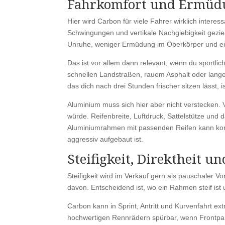
Fahrkomfort und Ermüdu
Hier wird Carbon für viele Fahrer wirklich interes
Schwingungen und vertikale Nachgiebigkeit geziel
Unruhe, weniger Ermüdung im Oberkörper und ein
Das ist vor allem dann relevant, wenn du sportlich
schnellen Landstraßen, rauem Asphalt oder lange
das dich nach drei Stunden frischer sitzen lässt, i
Aluminium muss sich hier aber nicht verstecken.
würde. Reifenbreite, Luftdruck, Sattelstütze und
Aluminiumrahmen mit passenden Reifen kann komfo
aggressiv aufgebaut ist.
Steifigkeit, Direktheit u
Steifigkeit wird im Verkauf gern als pauschaler 
davon. Entscheidend ist, wo ein Rahmen steif ist 
Carbon kann in Sprint, Antritt und Kurvenfahrt ex
hochwertigen Rennrädern spürbar, wenn Frontpar