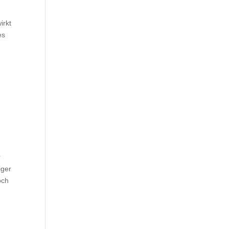
irkt
es
r
iger
och