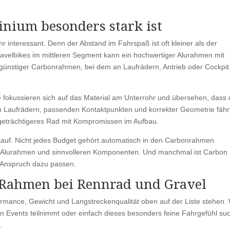
inium besonders stark ist
r interessant. Denn der Abstand im Fahrspaß ist oft kleiner als der
avelbikes im mittleren Segment kann ein hochwertiger Alurahmen mit
n günstiger Carbonrahmen, bei dem an Laufrädern, Antrieb oder Cockpit
le fokussieren sich auf das Material am Unterrohr und übersehen, dass
n Laufrädern, passenden Kontaktpunkten und korrekter Geometrie fähr
igeträchtigeres Rad mit Kompromissen im Aufbau.
Kauf. Nicht jedes Budget gehört automatisch in den Carbonrahmen
it Alurahmen und sinnvolleren Komponenten. Und manchmal ist Carbon
nd Anspruch dazu passen.
Rahmen bei Rennrad und Gravel
ormance, Gewicht und Langstreckenqualität oben auf der Liste stehen.
n Events teilnimmt oder einfach dieses besonders feine Fahrgefühl suc
.