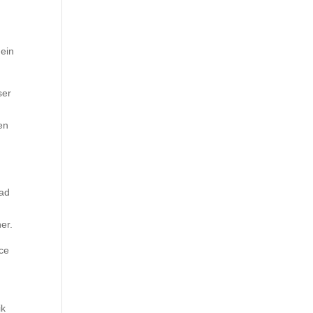
ein
ser
en
Rad
er.
nce
ik