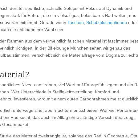
 sich dort für sportliche, schnelle Setups mit Fokus auf Dynamik und
gen stark für Fahrer, die ein vielseitiges, belastbares Rad wollen, das
ge souverän mitnimmt. Gerade wenn
Taschen, Schutzblechoptionen
oder 
inium die entspanntere Wahl sein.
nder Rahmen aus dem vermeintlich falschen Material ist fast immer bes
ntlich richtigen. In der Bikelounge München sehen wir genau das
Aufbau stimmen, verschiebt sich die Materialfrage vom Dogma zur echt
aterial?
sportliches Niveau anstreben, viel Wert auf Fahrgefühl legen und ein 
hen. Wer Unterschiede in Steifigkeitsverteilung, Komfort und
mehr zu investieren, wird mit einem guten Carbonrahmen meist glücklich
ortlich unterwegs sind, aber nüchtern entscheiden. Wer viel Performa
und ein Rad sucht, das auch im Alltag ohne ständige Vorsicht überzeugt,
es Gesamtpaket.
für die das Material zweitrangig ist, solange das Rad in Geometrie, Opt