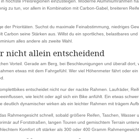
ch in höchste Preisregionen einzusteigen. Moderne Aluminiumrahmen h
nig zu tun, vor allem in Kombination mit Carbon-Gabel, breiteren Reif
age der Prioritäten. Suchst du maximale Feinabstimmung, niedriges Gew
lt Carbon seine Stärken aus. Willst du ein sportliches, belastbares und 
luminium alles andere als zweite Wahl.
r nicht allein entscheidend
hen Vorteil. Gerade am Berg, bei Beschleunigungen und überall dort,
r Rahmen etwas mit dem Fahrgefühl. Wer viel Höhenmeter fährt oder ein
ed.
Komplettbikes entscheidet nicht nur der nackte Rahmen. Laufräder, Reif
eeinflussen, wie leicht oder agil sich ein Bike anfühlt. Ein etwas schwe
 deutlich dynamischer wirken als ein leichter Rahmen mit trägem Auf
sich das Rahmengesicht schnell, sobald größere Reifen, Taschen, Wasser 
rimär auf Forststraßen, langen Touren und gemischtem Terrain unter
schlechtem Komfort oft stärker als 300 oder 400 Gramm Rahmengewicht