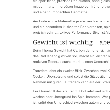
ein sportliches, präzises Rad suchen, ohne glei
mit dem harten, nervösen Image von früher oft we
und einer durchdachten Geometrie.
Am Ende ist die Materialfrage also auch eine Fr
und ein besonders kultiviertes Fahrverhalten, spie
preislich sehr attraktives Performance-Bike, ist A
Gewicht ist wichtig – abe
Beim Thema Gewicht hat Carbon den offensichtlic
das Rad lebendig wirken soll, macht ein leichte
reaktives Rennrad sucht, merkt diesen Unterschi
Trotzdem lohnt ein zweiter Blick. Zwischen zwei 
Cockpit, Übersetzung und selbst die Sitzposition b
Rahmen mit guten Laufrädern kann auf der Straße
Für Gravel gilt das erst recht. Dort relativiert 
wechselnder Untergrund ins Spiel kommen. Wer p
ist, spürt den Unterschied zwischen gutem und 