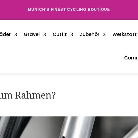
MUNICH’S FINEST CYCLING BOUTIQUE
äder
Gravel
Outfit
Zubehör
Werkstatt
Comm
ium Rahmen?